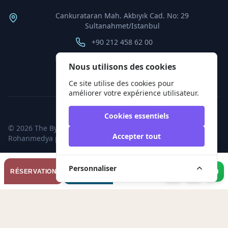
Cankurataran Mah. Akbıyık Cad. No: 29
Sultanahmet/Istanbul
+90 212 458 62 00
info@thebyzantiumhotel.com
Nous utilisons des cookies
Ce site utilise des cookies pour
améliorer votre expérience utilisateur.
Cookies essentiels
© 2026 The Byzantium Hotel. Tüm hakları saklıdır. Bir
Accepter tout
Rohanmedya
projesidir.
POURQUOI
Personnaliser
RÉSERVATION
RÉSERVER
DIRECTEMENT