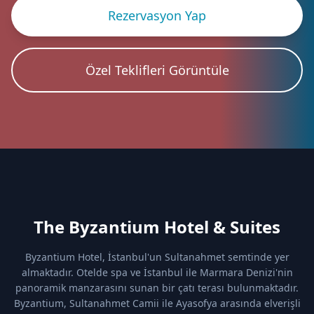
Özel Teklifleri Görüntüle
The Byzantium Hotel & Suites
Byzantium Hotel, İstanbul'un Sultanahmet semtinde yer
almaktadır. Otelde spa ve İstanbul ile Marmara Denizi'nin
panoramik manzarasını sunan bir çatı terası bulunmaktadır.
Byzantium, Sultanahmet Camii ile Ayasofya arasında elverişli
bir konuma sahiptir.